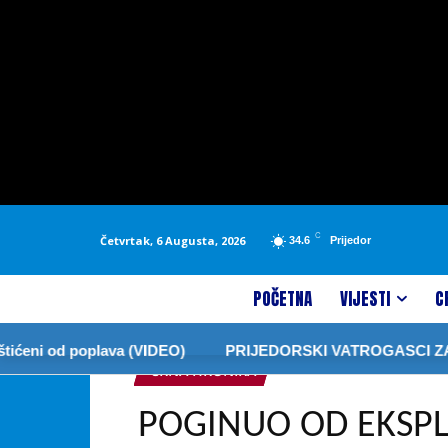
C
Četvrtak, 6 Augusta, 2026
34.6
Prijedor
POČETNA
VIJESTI
C
eni od poplava (VIDEO)
PRIJEDORSKI VATROGASCI ZABRA
CRNA HRONIKA
POGINUO OD EKSPL