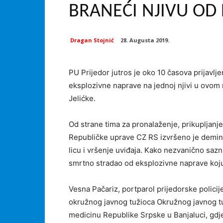
BRANEĆI NJIVU OD 
Dragan Stojnić
28. Augusta 2019.
PU Prijedor jutros je oko 10 časova prijavlje
eksplozivne naprave na jednoj njivi u ovom
Jelićke.
Od strane tima za pronalaženje, prikupljanje
Republičke uprave CZ RS izvršeno je demini
licu i vršenje uviđaja. Kako nezvanično sazn
smrtno stradao od eksplozivne naprave koju j
Vesna Pačariz, portparol prijedorske policije
okružnog javnog tužioca Okružnog javnog tu
medicinu Republike Srpske u Banjaluci, gdje