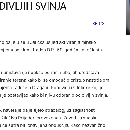
DIVLJIH SVINJA
840
0
no da je u selu Jelićka usljed aktiviranja minsko
 mjestu smrtno stradao D.P. 59-godišnji mještanin
 i uništavanje neeksplodiranih ubojitih sredstava
ranje terena kako bi se omogućio pristup nastrdalom
ajemo radi se o Draganu Popoviću iz Jelićke koji je
e postavljao kako bi njivu odbranio od divljih svinja.
, navela je da je tijelo stradalog, uz saglasnost
žilaštva Prijedor, prevezeno u Zavod za sudsku
 će sutra biti obavljena obdukcija. Kako nezvanično