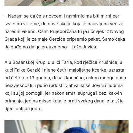
– Nadam se da će s novcem i namirnicima biti mirni bar
izvjesno vrijeme, do nove akcije koja je najavljena već za
naredni vikend. Osim Prijedorčana tu je i čovjek iz Novog
Grada koji je za male Gerziće pripremio paket. Samo čeka
da dođemo da ga preuzmemo – kaže Jovica.
A u Bosanskoj Krupi u ulici Tarla, kod rječice Krušnice, u
kući Faike Gerzić i njene četiri maloljetne kćerke, uzrasta
od četiri do 13 godina, danas konačno, nakon mnogo dana
neizvjesnosti, i puno radosti. Zahvalila se Jovici i ljudima
koji su joj pomogli, jer nakon smrti supruga i bez ikakvih
primanja, jedina misao koja je prati svakog dana je ta „šta
djeci dati da jedu“.