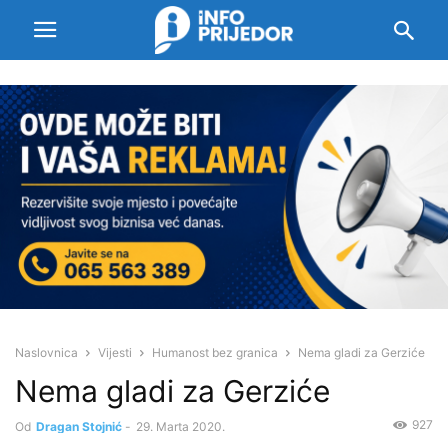
Naslovnica
Vijesti
Humanost bez granica
Nema gladi za Gerziće
Nema gladi za Gerziće
927
Od
Dragan Stojnić
-
29. Marta 2020.