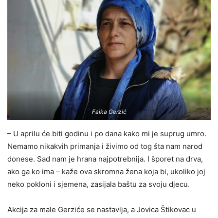
Faika Gerzić
– U aprilu će biti godinu i po dana kako mi je suprug umro.
Nemamo nikakvih primanja i živimo od tog šta nam narod
donese. Sad nam je hrana najpotrebnija. I šporet na drva,
ako ga ko ima – kaže ova skromna žena koja bi, ukoliko joj
neko pokloni i sjemena, zasijala baštu za svoju djecu.
Akcija za male Gerziće se nastavlja, a Jovica Štikovac u