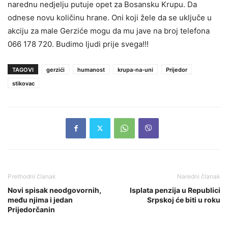
narednu nedjelju putuje opet za Bosansku Krupu. Da
odnese novu količinu hrane. Oni koji žele da se uključe u
akciju za male Gerziće mogu da mu jave na broj telefona
066 178 720. Budimo ljudi prije svega!!!
TAGOVI
gerzići
humanost
krupa-na-uni
Prijedor
stikovac
Prethodni članak
Naredni članak
Novi spisak neodgovornih,
Isplata penzija u Republici
među njima i jedan
Srpskoj će biti u roku
Prijedorčanin