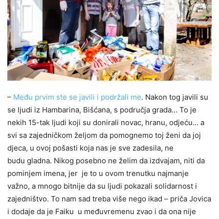
–
Među prvim ste se javili i podržali me
. Nakon tog javili su
se ljudi iz Hambarina, Bišćana, s područja grada… To je
nekih 15-tak ljudi koji su donirali novac, hranu, odjeću… a
svi sa zajedničkom željom da pomognemo toj ženi da joj
djeca, u ovoj pošasti koja nas je sve zadesila, ne
budu gladna. Nikog posebno ne želim da izdvajam, niti da
pominjem imena, jer je to u ovom trenutku najmanje
važno, a mnogo bitnije da su ljudi pokazali solidarnost i
zajedništvo. To nam sad treba više nego ikad – priča Jovica
i dodaje da je Faiku u međuvremenu zvao i da ona nije