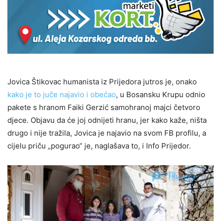
Jovica Štikovac humanista iz Prijedora jutros je, onako
kako je to juče najavio i obećao
, u Bosansku Krupu odnio
pakete s hranom Faiki Gerzić samohranoj majci četvoro
djece. Objavu da će joj odnijeti hranu, jer kako kaže, ništa
drugo i nije tražila, Jovica je najavio na svom FB profilu, a
cijelu priču „pogurao“ je, naglašava to, i Info Prijedor.