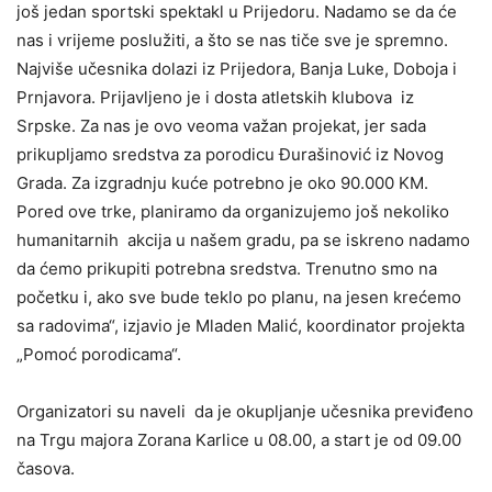
još jedan sportski spektakl u Prijedoru. Nadamo se da će
nas i vrijeme poslužiti, a što se nas tiče sve je spremno.
Najviše učesnika dolazi iz Prijedora, Banja Luke, Doboja i
Prnjavora. Prijavljeno je i dosta atletskih klubova iz
Srpske. Za nas je ovo veoma važan projekat, jer sada
prikupljamo sredstva za porodicu Đurašinović iz Novog
Grada. Za izgradnju kuće potrebno je oko 90.000 KM.
Pored ove trke, planiramo da organizujemo još nekoliko
humanitarnih akcija u našem gradu, pa se iskreno nadamo
da ćemo prikupiti potrebna sredstva. Trenutno smo na
početku i, ako sve bude teklo po planu, na jesen krećemo
sa radovima“, izjavio je Mladen Malić, koordinator projekta
„Pomoć porodicama“.
Organizatori su naveli da je okupljanje učesnika previđeno
na Trgu majora Zorana Karlice u 08.00, a start je od 09.00
časova.