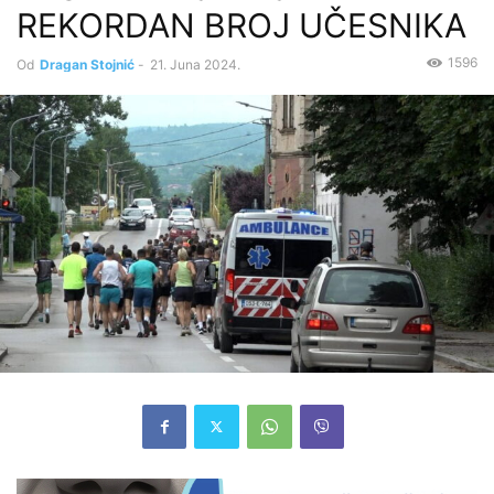
REKORDAN BROJ UČESNIKA
1596
Od
Dragan Stojnić
-
21. Juna 2024.