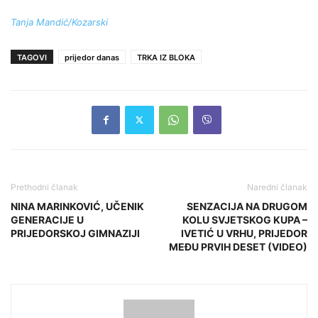
Tanja Mandić/Kozarski
TAGOVI
prijedor danas
TRKA IZ BLOKA
Prethodni članak
Naredni članak
NINA MARINKOVIĆ, UČENIK
SENZACIJA NA DRUGOM
GENERACIJE U
KOLU SVJETSKOG KUPA –
PRIJEDORSKOJ GIMNAZIJI
IVETIĆ U VRHU, PRIJEDOR
MEĐU PRVIH DESET (VIDEO)